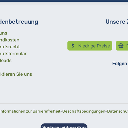
denbetreuung
Unsere
uns
ndkosten
Niedrige Preise
R
rufsrecht
rufsformular
loads
Folgen
ktieren Sie uns
Informationen zur Barrierefreiheit
-
Geschäftsbedingungen
-
Datenschutz
Vertrag widerrufen