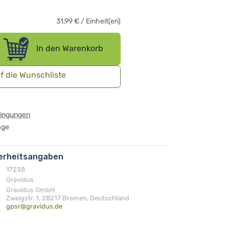
31,99
€
/
Einheit(en)
In den Warenkorb
f die Wunschliste
dingungen
age
herheitsangaben
17238
Gravidus
Gravidus GmbH
Zweigstr. 1, 28217 Bremen, Deutschland
gpsr@gravidus.de