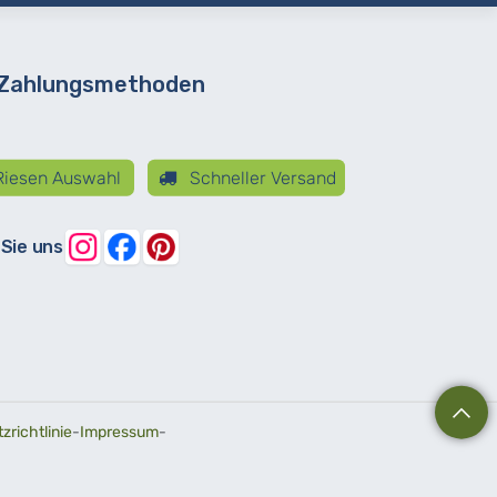
 Zahlungsmethoden
iesen Auswahl
Schneller Versand
 Sie uns
richtlinie
-
Impressum
-