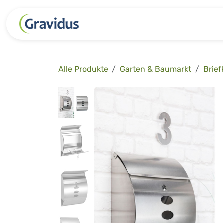
Zum Inhalt springen
Kategorien
Freizeit
Garten 
Alle Produkte
Garten & Baumarkt
Brief