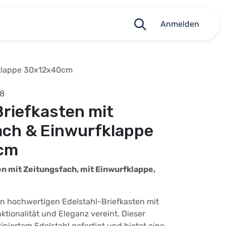
Anmelden
fklappe 30x12x40cm
38
Briefkasten mit
ach & Einwurfklappe
cm
n mit Zeitungsfach, mit Einwurfklappe,
n hochwertigen Edelstahl-Briefkasten mit
ktionalität und Eleganz vereint. Dieser
tiniertem Edelstahl gefertigt und bietet eine