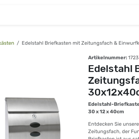
& Baumarkt
Kinderwelt
Tierbedarf
Wohnen
kästen
Edelstahl Briefkasten mit Zeitungsfach & Einwur
Artikelnummer:
172
Edelstahl 
Zeitungsf
30x12x40
Edelstahl-Briefkaste
30 x 12 x 40cm
Entdecken Sie unsere
Zeitungsfach, der Fun
Briefkasten ist aus sa