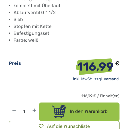
komplett mit Überlauf
Ablaufventil G 1 1/2
Sieb
Stopfen mit Kette
Befestigungsset
Farbe: weiß
116,99
€
Preis
inkl. MwSt., zzgl.
Versand
116,99
€
/
Einheit(en)
In den Warenkorb
Auf die Wunschliste