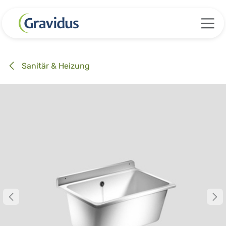
Zum Inhalt springen
Sanitär & Heizung