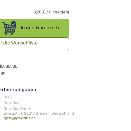
8,98
€
/
Einheit(en)
In den Warenkorb
f die Wunschliste
dingungen
age
herheitsangaben
8007
Gravidus
Gravidus GmbH
Zweigstr. 1, 28217 Bremen, Deutschland
gpsr@gravidus.de