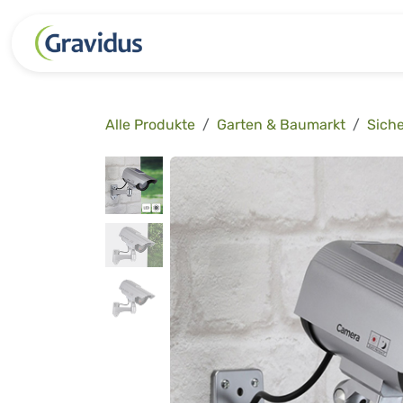
Zum Inhalt springen
Kategorien
Freizeit
Garten 
Alle Produkte
Garten & Baumarkt
Siche