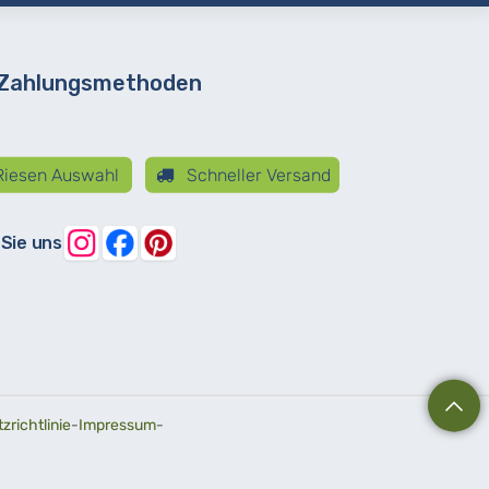
 Zahlungsmethoden
iesen Auswahl
Schneller Versand
 Sie uns
richtlinie
-
Impressum
-