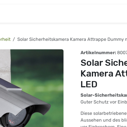
& Baumarkt
Kinderwelt
Tierbedarf
Wohnen
rheit
Solar Sicherheitskamera Kamera Attrappe Dummy 
Artikelnummer:
800
Solar Sich
Kamera At
LED
Solar-Sicherheitska
Guter Schutz vor Ein
Diese solarbetrieben
Aussehen und des bl
vor Einbrechern. Ein