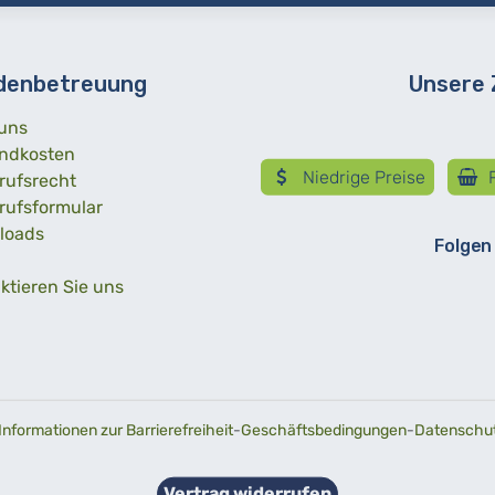
denbetreuung
Unsere
uns
ndkosten
Niedrige Preise
R
rufsrecht
rufsformular
loads
Folgen
ktieren Sie uns
Informationen zur Barrierefreiheit
-
Geschäftsbedingungen
-
Datenschutz
Vertrag widerrufen