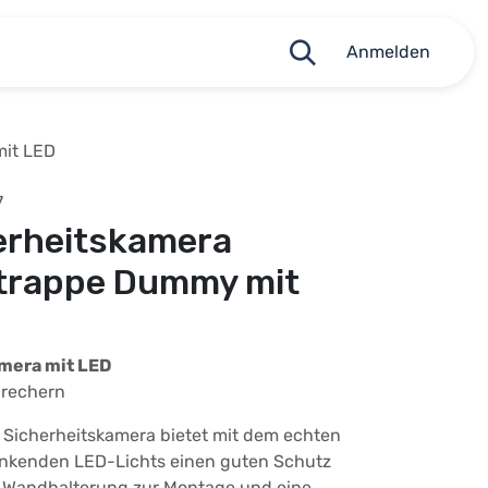
Anmelden
mit LED
7
erheitskamera
trappe Dummy mit
mera mit LED
brechern
e Sicherheitskamera bietet mit dem echten
inkenden LED-Lichts einen guten Schutz
e Wandhalterung zur Montage und eine