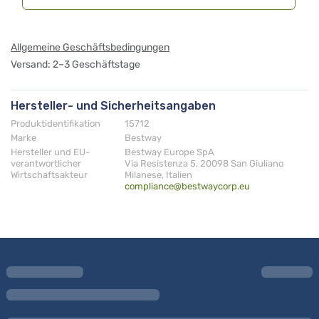
Allgemeine Geschäftsbedingungen
Versand: 2–3 Geschäftstage
Hersteller- und Sicherheitsangaben
Produktidentifikation
15712
Marke
Bestway
Hersteller und EU-
Bestway Europe SpA
verantwortlicher
Via Resistenza 5, 20098 San Giuliano
Wirtschaftsakteur
Milanese, Italien
compliance@bestwaycorp.eu