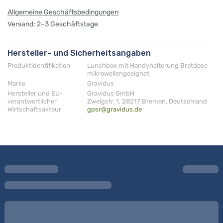
Allgemeine Geschäftsbedingungen
Versand: 2–3 Geschäftstage
Hersteller- und Sicherheitsangaben
Produktidentifikation
Lunchbox mit Handyhalterung Brotdose
mikrowellengeeignet
Marke
Gravidus
Hersteller und EU-
Gravidus GmbH
verantwortlicher
Zweigstr. 1, 28217 Bremen, Deutschland
Wirtschaftsakteur
gpsr@gravidus.de