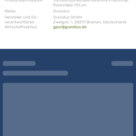
Produktidentifikation
Tomatenspiralstäbe Rankhilfe Pflanzstab
Rankstäbe 110 cm
Marke
Gravidus
Hersteller und EU-
Gravidus GmbH
verantwortlicher
Zweigstr. 1, 28217 Bremen, Deutschland
Wirtschaftsakteur
gpsr@gravidus.de