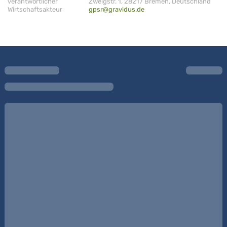
verantwortlicher
Zweigstr. 1, 28217 Bremen, Deutschland
Wirtschaftsakteur
gpsr@gravidus.de