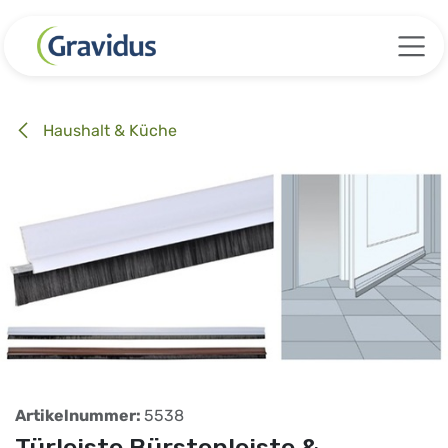
Zum Inhalt springen
Haushalt & Küche
Artikelnummer:
5538
Türleiste Bürstenleiste &