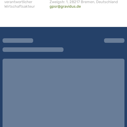
verantwortlicher
Zweigstr. 1, 28217 Bremen, Deutschland
Wirtschaftsakteur
gpsr@gravidus.de