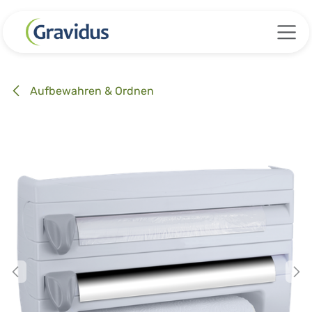
Zum Inhalt springen
Aufbewahren & Ordnen