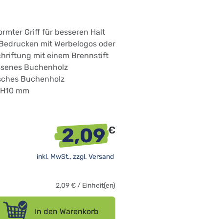
mter Griff für besseren Halt
 Bedrucken mit Werbelogos oder
chriftung mit einem Brennstift
ssenes Buchenholz
isches Buchenholz
xH10 mm
2,09
€
inkl. MwSt., zzgl.
Versand
2,09
€
/
Einheit(en)
In den Warenkorb