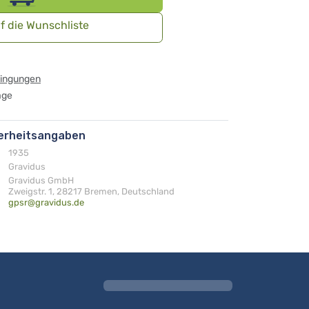
f die Wunschliste
dingungen
age
herheitsangaben
1935
Gravidus
Gravidus GmbH
Zweigstr. 1, 28217 Bremen, Deutschland
gpsr@gravidus.de