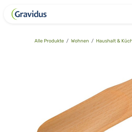
Zum Inhalt springen
Kategorien
Freizeit
Garten 
Alle Produkte
Wohnen
Haushalt & Küc