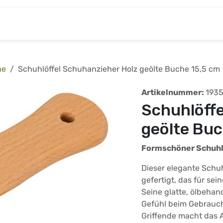
& Baumarkt
Kinderwelt
Tierbedarf
Wohnen
he
Schuhlöffel Schuhanzieher Holz geölte Buche 15,5 cm
Artikelnummer:
193
Schuhlöffe
geölte Buc
Formschöner Schuhl
Dieser elegante Schu
gefertigt, das für sei
Seine glatte, ölbehan
Gefühl beim Gebrauch
Griffende macht das 