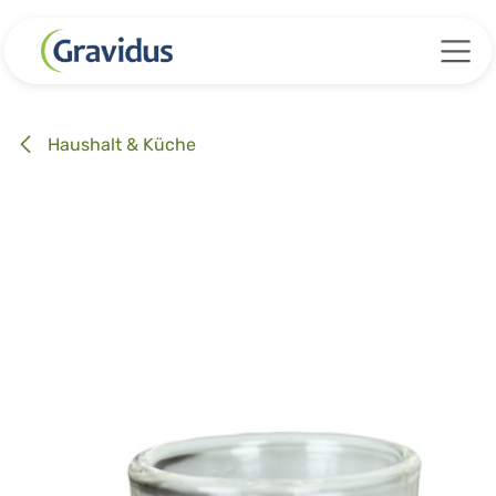
Zum Inhalt springen
Haushalt & Küche