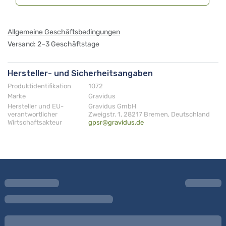
Allgemeine Geschäftsbedingungen
Versand: 2–3 Geschäftstage
Hersteller- und Sicherheitsangaben
Produktidentifikation
1072
Marke
Gravidus
Hersteller und EU-
Gravidus GmbH
verantwortlicher
Zweigstr. 1, 28217 Bremen, Deutschland
Wirtschaftsakteur
gpsr@gravidus.de