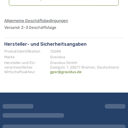
Allgemeine Geschäftsbedingungen
Versand: 2–3 Geschäftstage
Hersteller- und Sicherheitsangaben
Produktidentifikation
12684
Marke
Gravidus
Hersteller und EU-
Gravidus GmbH
verantwortlicher
Zweigstr. 1, 28217 Bremen, Deutschland
Wirtschaftsakteur
gpsr@gravidus.de