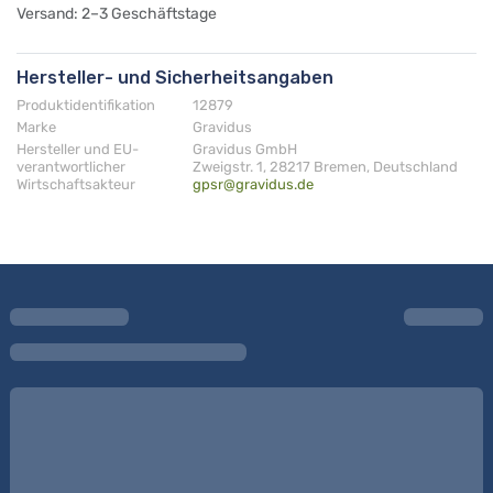
Versand: 2–3 Geschäftstage
Hersteller- und Sicherheitsangaben
Produktidentifikation
12879
Marke
Gravidus
Hersteller und EU-
Gravidus GmbH
verantwortlicher
Zweigstr. 1, 28217 Bremen, Deutschland
Wirtschaftsakteur
gpsr@gravidus.de