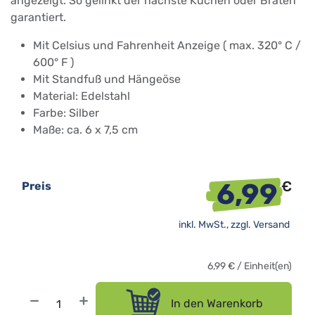
angezeigt. So gelinkt der nächste Kuchen oder Braten
garantiert.
Mit Celsius und Fahrenheit Anzeige ( max. 320° C /
600° F )
Mit Standfuß und Hängeöse
Material: Edelstahl
Farbe: Silber
Maße: ca. 6 x 7,5 cm
6,99
€
Preis
inkl. MwSt., zzgl.
Versand
6,99
€
/
Einheit(en)
In den Warenkorb