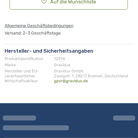
Auf die Wunschliste
Allgemeine Geschäftsbedingungen
Versand: 2–3 Geschäftstage
Hersteller- und Sicherheitsangaben
Produktidentifikation
12914
Marke
Gravidus
Hersteller und EU-
Gravidus GmbH
verantwortlicher
Zweigstr. 1, 28217 Bremen, Deutschland
Wirtschaftsakteur
gpsr@gravidus.de