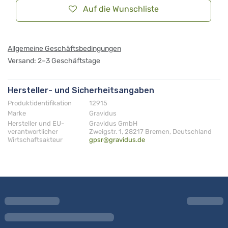
Auf die Wunschliste
Allgemeine Geschäftsbedingungen
Versand: 2–3 Geschäftstage
Hersteller- und Sicherheitsangaben
Produktidentifikation
12915
Marke
Gravidus
Hersteller und EU-
Gravidus GmbH
verantwortlicher
Zweigstr. 1, 28217 Bremen, Deutschland
Wirtschaftsakteur
gpsr@gravidus.de