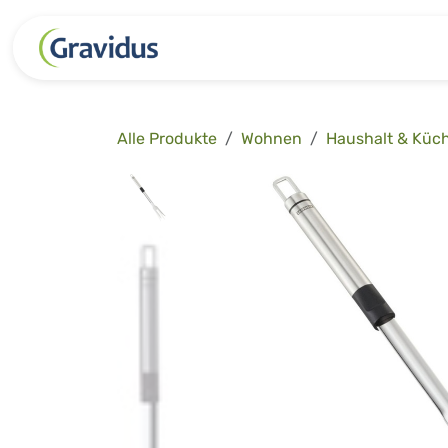
Zum Inhalt springen
Kategorien
Freizeit
Garten 
Alle Produkte
Wohnen
Haushalt & Küc