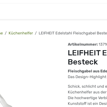
& Baumarkt
Kinderwelt
Tierbedarf
Wohnen
he
Küchenhelfer
LEIFHEIT Edelstahl Fleischgabel Best
Artikelnummer:
1371
LEIFHEIT E
Besteck
Fleischgabel aus Ede
Das Design-Highlight
Schick, schlicht und e
Küchenhelfer aus der 
Die hochwertige Ver
Kunststoff ist ein De