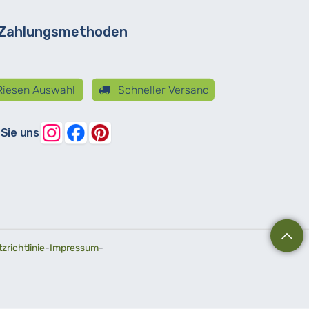
 Zahlungsmethoden
iesen Auswahl
Schneller Versand
 Sie uns
richtlinie
-
Impressum
-