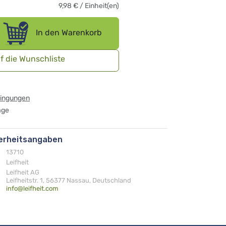
9,98
€
/
Einheit(en)
In den Warenkorb
f die Wunschliste
dingungen
age
herheitsangaben
13710
Leifheit
Leifheit AG
Leifheitstr. 1, 56377 Nassau, Deutschland
info@leifheit.com