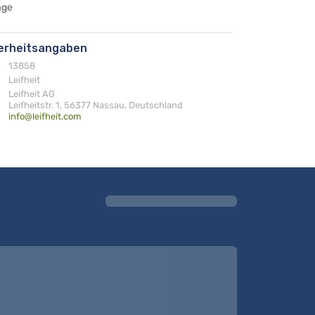
age
herheitsangaben
13858
Leifheit
Leifheit AG
Leifheitstr. 1, 56377 Nassau, Deutschland
info@leifheit.com