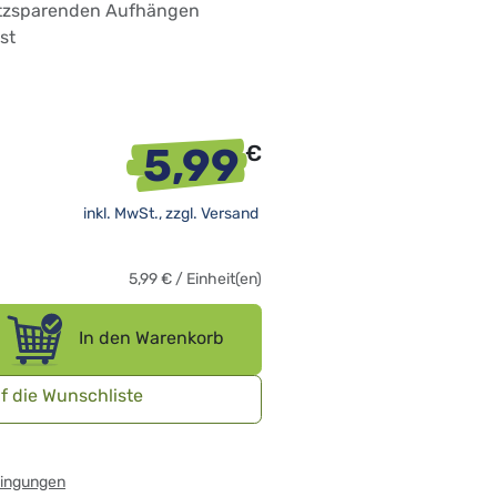
atzsparenden Aufhängen
st
5,99
€
inkl. MwSt., zzgl.
Versand
5,99
€
/
Einheit(en)
In den Warenkorb
f die Wunschliste
dingungen