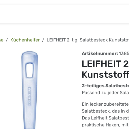
& Baumarkt
Kinderwelt
Tierbedarf
Wohnen
he
Küchenhelfer
LEIFHEIT 2-tlg. Salatbesteck Kunststo
Artikelnummer:
138
LEIFHEIT 2
Kunststof
2-teiliges Salatbest
Passend zu jeder Sal
Ein lecker zubereitete
Salatbesteck, das in 
Das Leifheit Salatbes
praktische Haken, mi