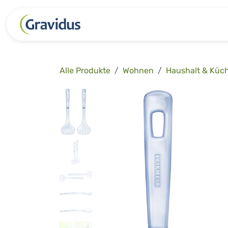
Zum Inhalt springen
Kategorien
Freizeit
Garten 
Alle Produkte
Wohnen
Haushalt & Küc