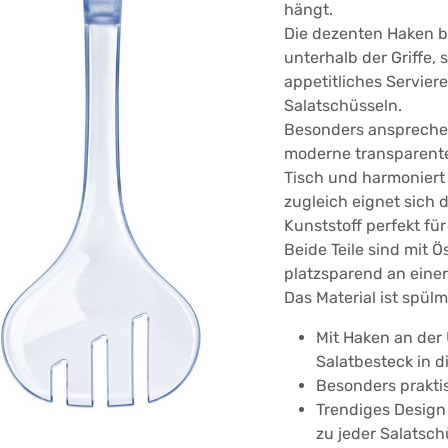
hängt.
Die dezenten Haken be
unterhalb der Griffe, s
appetitliches Servier
Salatschüsseln.
Besonders ansprechen
moderne transparent
Tisch und harmoniert 
zugleich eignet sich 
Kunststoff perfekt fü
Beide Teile sind mit 
platzsparend an eine
Das Material ist spül
Mit Haken an der 
Salatbesteck in d
Besonders prakti
Trendiges Design 
zu jeder Salatsch