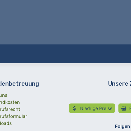
denbetreuung
Unsere
uns
ndkosten
Niedrige Preise
R
rufsrecht
rufsformular
loads
Folgen