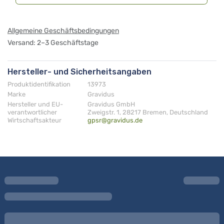
Allgemeine Geschäftsbedingungen
Versand: 2–3 Geschäftstage
Hersteller- und Sicherheitsangaben
Produktidentifikation
13973
Marke
Gravidus
Hersteller und EU-
Gravidus GmbH
verantwortlicher
Zweigstr. 1, 28217 Bremen, Deutschland
Wirtschaftsakteur
gpsr@gravidus.de