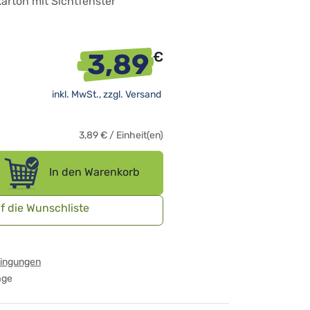
arton mit Sichtfenster
3,89
€
inkl. MwSt., zzgl.
Versand
3,89
€
/
Einheit(en)
In den Warenkorb
f die Wunschliste
dingungen
age