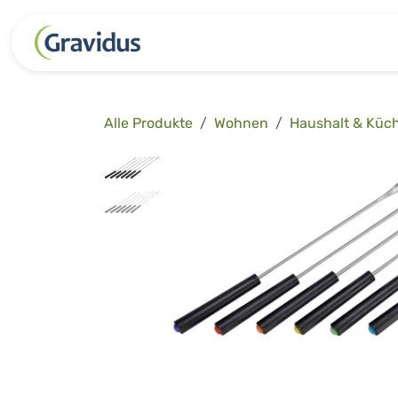
Zum Inhalt springen
Kategorien
Freizeit
Garten 
Alle Produkte
Wohnen
Haushalt & Küc