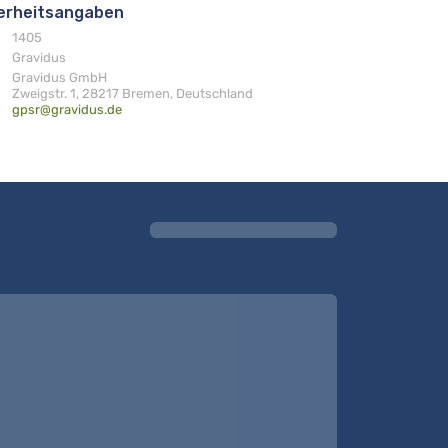
herheitsangaben
1405
Gravidus
Gravidus GmbH
Zweigstr. 1, 28217 Bremen, Deutschland
gpsr@gravidus.de