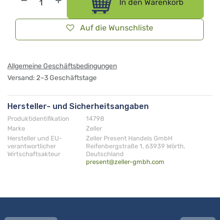
In den Warenkorb
Auf die Wunschliste
Allgemeine Geschäftsbedingungen
Versand: 2–3 Geschäftstage
Hersteller- und Sicherheitsangaben
Produktidentifikation
14798
Marke
Zeller
Hersteller und EU-
Zeller Present Handels GmbH
verantwortlicher
Reifenbergstraße 1, 63939 Wörth,
Wirtschaftsakteur
Deutschland
present@zeller-gmbh.com