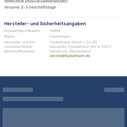
Allgemeine Geschäftsbedingungen
Versand: 2–3 Geschäftstage
Hersteller- und Sicherheitsangaben
Produktidentifikation
14854
Marke
Fackelmann
Hersteller und EU-
Fackelmann GmbH + Co. KG
verantwortlicher
Sebastian-Fackelmann-Str. 6, 91217
Wirtschaftsakteur
Hersbruck, Deutschland
service@fackelmann.de