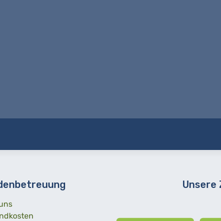
denbetreuung
Unsere
uns
ndkosten