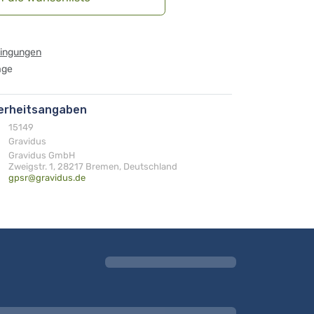
dingungen
age
herheitsangaben
15149
Gravidus
Gravidus GmbH
Zweigstr. 1, 28217 Bremen, Deutschland
gpsr@gravidus.de