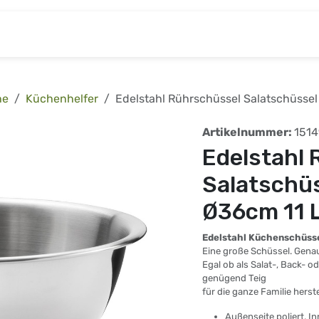
& Baumarkt
Kinderwelt
Tierbedarf
Wohnen
he
Küchenhelfer
Edelstahl Rührschüssel Salatschüssel
Artikelnummer:
1514
Edelstahl
Salatschüs
Ø36cm 11 L
Edelstahl Küchenschüss
Eine große Schüssel. Gena
Egal ob als Salat-, Back- o
genügend Teig
für die ganze Familie herste
Außenseite poliert, In