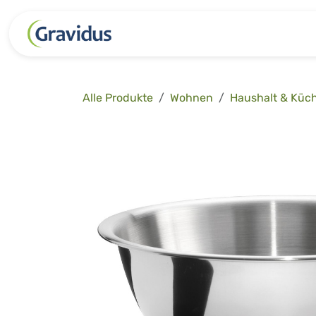
Zum Inhalt springen
Kategorien
Freizeit
Garten 
Alle Produkte
Wohnen
Haushalt & Küc