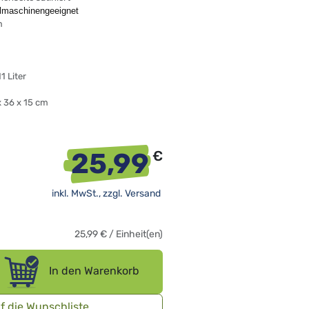
ülmaschinengeeignet
m
 Liter
x 36 x 15 cm
25,99
€
inkl. MwSt., zzgl.
Versand
25,99
€
/
Einheit(en)
In den Warenkorb
f die Wunschliste