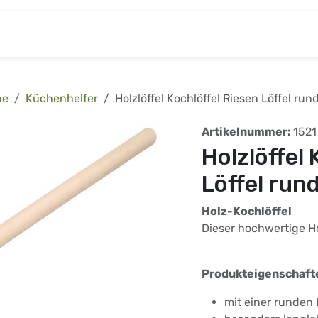
& Baumarkt
Kinderwelt
Tierbedarf
Wohnen
he
Küchenhelfer
Holzlöffel Kochlöffel Riesen Löffel ru
Artikelnummer:
1521
Holzlöffel 
Löffel run
Holz-Kochlöffel
Dieser hochwertige Hol
Produkteigenschaft
mit einer runden