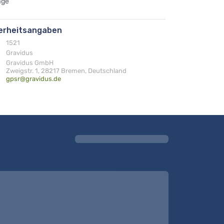
age
herheitsangaben
1521
Gravidus
Gravidus GmbH
Zweigstr. 1, 28217 Bremen, Deutschland
gpsr@gravidus.de