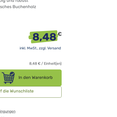
big und robust
misches Buchenholz
8,48
€
inkl. MwSt., zzgl.
Versand
8,48
€
/
Einheit(en)
In den Warenkorb
f die Wunschliste
dingungen