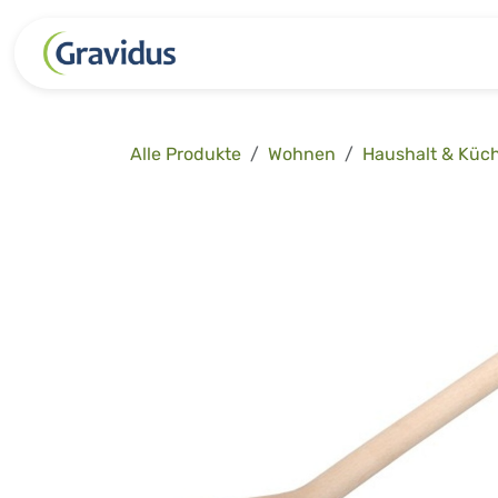
Zum Inhalt springen
Kategorien
Freizeit
Garten 
Alle Produkte
Wohnen
Haushalt & Küc