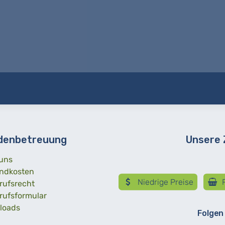
denbetreuung
Unsere
uns
ndkosten
Niedrige Preise
R
rufsrecht
rufsformular
loads
Folgen