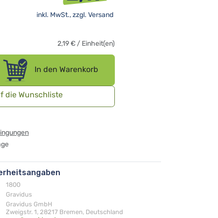
inkl. MwSt., zzgl.
Versand
2,19
€
/
Einheit(en)
In den Warenkorb
f die Wunschliste
dingungen
age
herheitsangaben
1800
Gravidus
Gravidus GmbH
Zweigstr. 1, 28217 Bremen, Deutschland