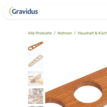
Zum Inhalt springen
Kategorien
Freizeit
Garten 
Alle Produkte
Wohnen
Haushalt & Küc