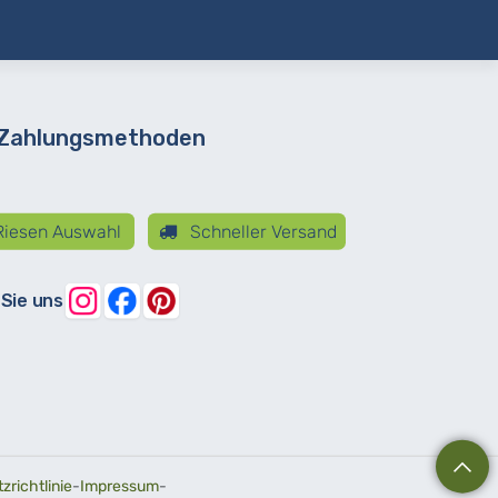
 Zahlungsmethoden
iesen Auswahl
Schneller Versand
 Sie uns
richtlinie
-
Impressum
-