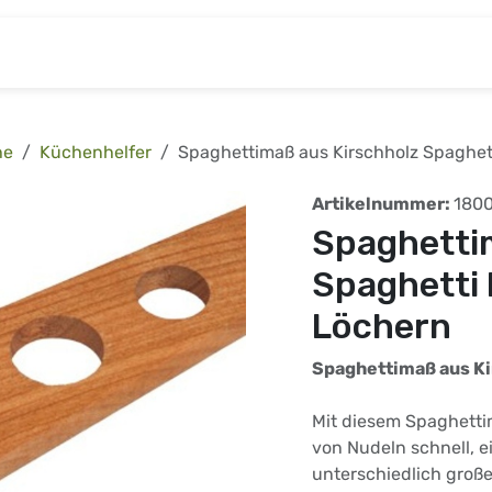
& Baumarkt
Kinderwelt
Tierbedarf
Wohnen
he
Küchenhelfer
Spaghettimaß aus Kirschholz Spaghett
Artikelnummer:
180
Spaghetti
Spaghetti 
Löchern
Spaghettimaß aus Ki
Mit diesem Spaghettim
von Nudeln schnell, e
unterschiedlich groß