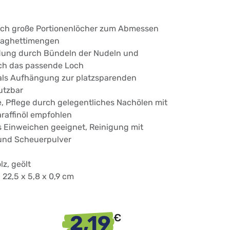
lich große Portionenlöcher zum Abmessen
paghettimengen
ung durch Bündeln der Nudeln und
ch das passende Loch
als Aufhängung zur platzsparenden
utzbar
, Pflege durch gelegentliches Nachölen mit
araffinöl empfohlen
s Einweichen geeignet, Reinigung mit
nd Scheuerpulver
lz, geölt
 22,5 x 5,8 x 0,9 cm
2,19
€