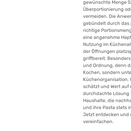
gewünschte Menge Sp
Überportionierung o
vermeiden. Die Anwen
gebündelt durch das 
richtige Portionsmenge
eine angenehme Haptik
Nutzung im Küchenallt
der Öffnungen platzs
griffbereit. Besonder
und Ordnung, denn da
Kochen, sondern unter
Küchenorganisation. W
schätzt und Wert auf n
durchdachte Lösung fü
Haushalte, die nachh
und ihre Pasta stets 
Jetzt entdecken und 
vereinfachen.