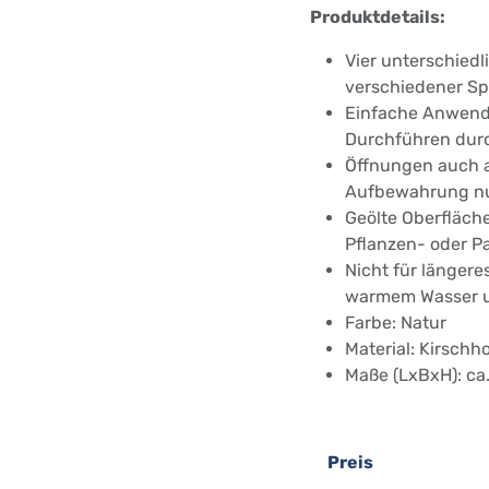
Produktdetails:
Vier unterschied
verschiedener S
Einfache Anwend
Durchführen dur
Öffnungen auch 
Aufbewahrung n
Geölte Oberfläche
Pflanzen- oder P
Nicht für längere
warmem Wasser u
Farbe: Natur
Material: Kirschho
Maße (LxBxH): ca.
Preis