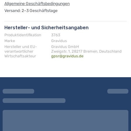
Allgemeine Geschäftsbedingungen
Versand: 2–3 Geschäftstage
Hersteller- und Sicherheitsangaben
Produktidentifikation
3763
Marke
Gravidus
Hersteller und EU-
Gravidus GmbH
verantwortlicher
Zweigstr. 1, 28217 Bremen, Deutschland
Wirtschaftsakteur
gpsr@gravidus.de