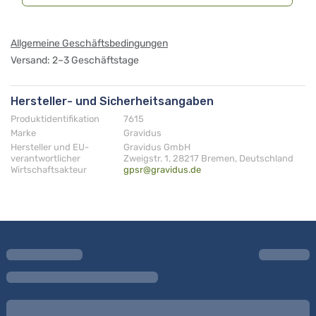
Allgemeine Geschäftsbedingungen
Versand: 2–3 Geschäftstage
Hersteller- und Sicherheitsangaben
Produktidentifikation
7615
Marke
Gravidus
Hersteller und EU-
Gravidus GmbH
verantwortlicher
Zweigstr. 1, 28217 Bremen, Deutschland
Wirtschaftsakteur
gpsr@gravidus.de