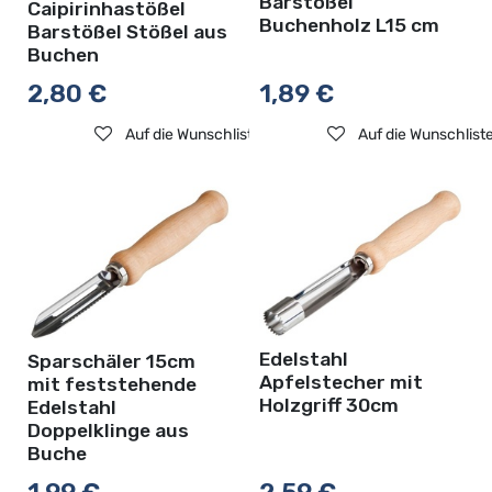
Barstößel
Caipirinhastößel
Buchenholz L15 cm
Barstößel Stößel aus
Buchen
2,80
€
1,89
€
Auf die Wunschliste
Auf die Wunschlist
Edelstahl
Sparschäler 15cm
Apfelstecher mit
mit feststehende
Holzgriff 30cm
Edelstahl
Doppelklinge aus
Buche