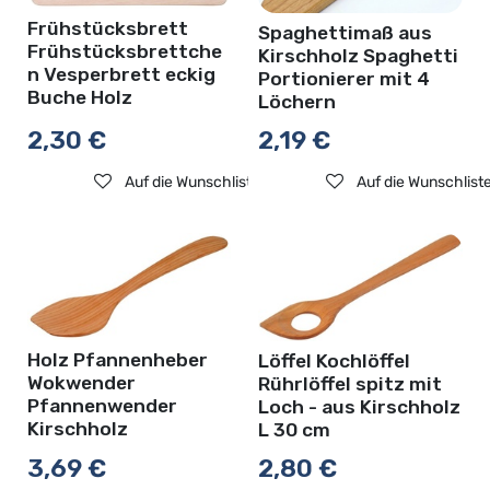
Frühstücksbrett
Spaghettimaß aus
Frühstücksbrettche
Kirschholz Spaghetti
n Vesperbrett eckig
Portionierer mit 4
Buche Holz
Löchern
2,30
€
2,19
€
Auf die Wunschliste
Auf die Wunschlist
Holz Pfannenheber
Löffel Kochlöffel
Wokwender
Rührlöffel spitz mit
Pfannenwender
Loch - aus Kirschholz
Kirschholz
L 30 cm
3,69
€
2,80
€