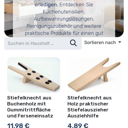
erledigen.
Entdecken Sie
Küchenutensilien,
Aufbewahrungslösungen,
Reinigungszubehör und weitere
praktische Produkte für einen gut
organisierten Haushalt.
Sortieren nach
Stiefelknecht aus
Stiefelknecht aus
Holz praktischer
Buchenholz mit
Stiefelauszieher
Gummitrittfläche
Ausziehhilfe
und Ferseneinsatz
11,98
€
4,89
€