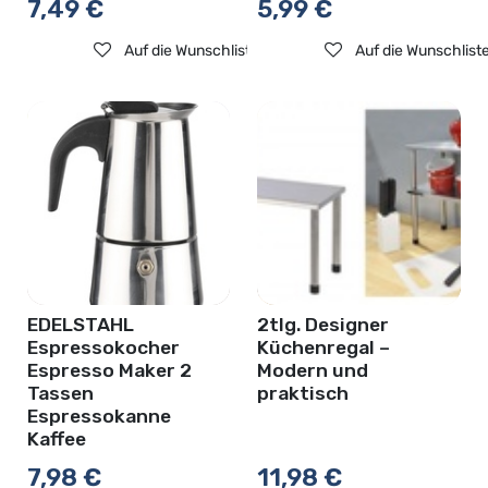
7,49
€
5,99
€
Auf die Wunschliste
Auf die Wunschlist
EDELSTAHL
2tlg. Designer
Espressokocher
Küchenregal –
Espresso Maker 2
Modern und
Tassen
praktisch
Espressokanne
Kaffee
7,98
€
11,98
€