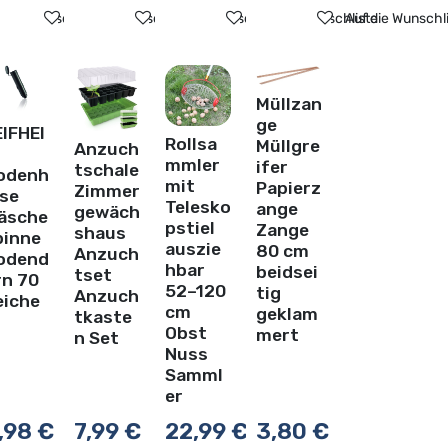
ste
f die Wunschliste
Auf die Wunschliste
Auf die Wunschliste
Auf die Wunschliste
Auf die Wunschl
Müllzan
ge
EIFHEI
Rollsa
Müllgre
Anzuch
mmler
ifer
tschale
odenh
mit
Papierz
Zimmer
lse
Telesko
ange
gewäch
äsche
pstiel
Zange
shaus
pinne
auszie
80 cm
Anzuch
odend
hbar
beidsei
tset
rn 70
52–120
tig
Anzuch
eiche
cm
geklam
tkaste
Obst
mert
n Set
Nuss
Samml
er
,98
€
7,99
€
22,99
€
3,80
€