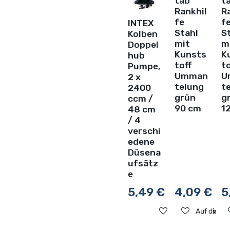
tab
t
Rankhil
R
fe
f
INTEX
Stahl
S
Kolben
mit
m
Doppel
Kunsts
K
hub
toff
to
Pumpe,
Umman
U
2 x
telung
t
2400
grün
g
ccm /
90 cm
1
48 cm
/ 4
verschi
edene
Düsena
ufsätz
e
5,49
€
4,09
€
5
Auf die Wunschli
Auf die Wu