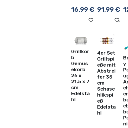
16,99
€
91,99
€
1
Auf die Wunschli
Au
Grillkor
4er Set
b
B
Grillspi
Gemüs
y
eße mit
ekorb
P
Abstrei
26 x
u
fer 35
21,5 x 7
A
cm
cm
c
Schasc
Edelsta
c
hlikspi
hl
b
eß
e
Edelsta
b
hl
Po
n