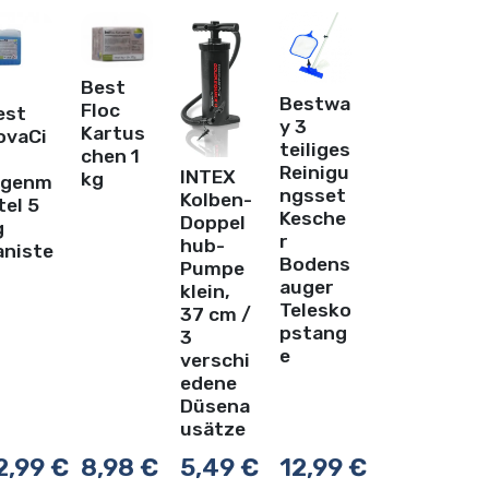
Best
Bestwa
Floc
est
y 3
Kartus
ovaCi
teiliges
chen 1
Reinigu
INTEX
kg
lgenm
ngsset
Kolben-
tel 5
Kesche
Doppel
g
r
hub-
aniste
Bodens
Pumpe
auger
klein,
Telesko
37 cm /
pstang
3
e
verschi
edene
Düsena
usätze
2,99
€
8,98
€
5,49
€
12,99
€