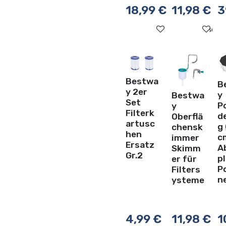
18,99
€
11,98
€
3
Auf die Wunschli
Au
Bestwa
B
y 2er
y
Bestwa
Set
P
y
Filterk
d
Oberflä
artusc
g
chensk
hen
c
immer
Ersatz
A
Skimm
Gr.2
p
er für
P
Filters
n
ysteme
4,99
€
11,98
€
1