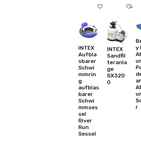
Auf die Wunschli
Au
B
y 
INTEX
INTEX
A
Aufbla
Sandfil
u
sbarer
teranla
P
Schwi
ge
d
mmrin
SX320
a
g
0
A
aufblas
u
barer
S
Schwi
r
mmses
sel
River
Run
Sessel