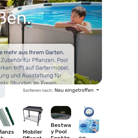
ßen.
e mehr aus Ihrem Garten.
 Zubehör für Pflanzen, Pool
ken trifft auf Gartenmöbel,
ung und Ausstattung für
nte Stunden im Freien.
Neu eingetroffen
Sortieren nach:
Bestwa
y Pool
flanzs
Mobiler
Fontän