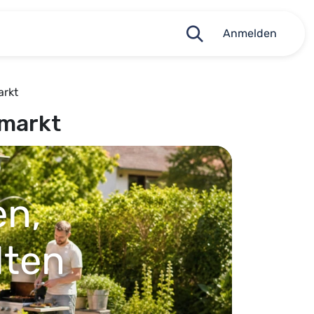
Anmelden
arkt
markt
en,
lten