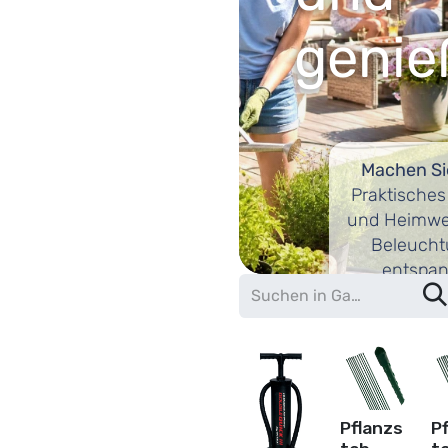
genie
Machen Si
Praktisches
und Heimwer
Beleucht
entspan
Pflanzs
P