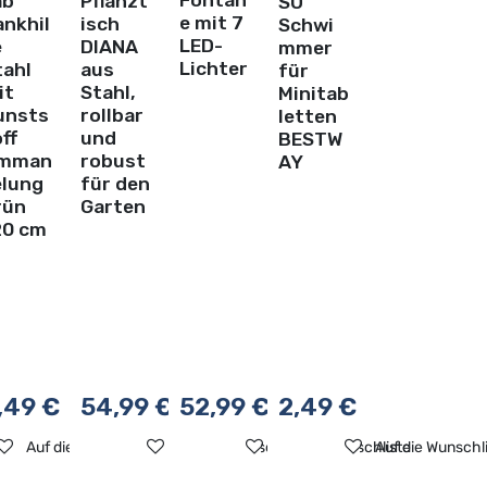
ab
Pflanzt
SO
e mit 7
ankhil
isch
Schwi
LED-
e
DIANA
mmer
Lichter
tahl
aus
für
it
Stahl,
Minitab
unsts
rollbar
letten
ff
und
BESTW
mman
robust
AY
elung
für den
rün
Garten
20 cm
,49
€
54,99
€
52,99
€
2,49
€
ste
nschliste
Auf die Wunschliste
Auf die Wunschliste
Auf die Wunschliste
Auf die Wunschl