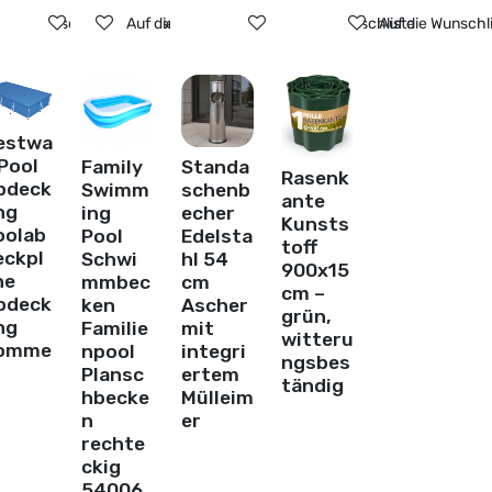
ste
f die Wunschliste
Auf die Wunschliste
Auf die Wunschliste
Auf die Wunschliste
Auf die Wunschl
estwa
Pool
Family
Standa
Rasenk
bdeck
Swimm
schenb
ante
ng
ing
echer
Kunsts
oolab
Pool
Edelsta
toff
eckpl
Schwi
hl 54
900x15
ne
mmbec
cm
cm –
bdeck
ken
Ascher
grün,
ng
Familie
mit
witteru
omme
npool
integri
ngsbes
Plansc
ertem
tändig
hbecke
Mülleim
n
er
rechte
ckig
54006