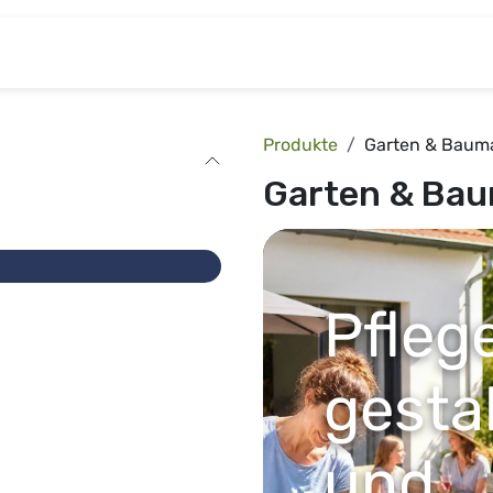
& Baumarkt
Kinderwelt
Tierbedarf
Wohnen
Produkte
Garten & Baum
Garten & Bau
Pfleg
gesta
und