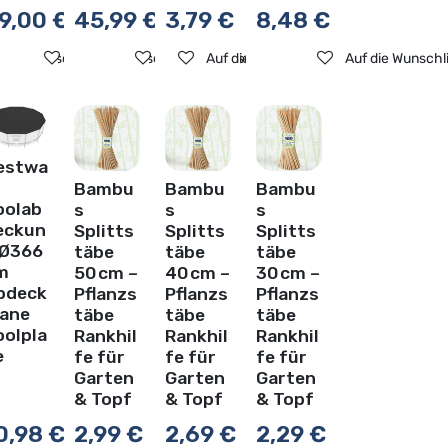
9,00
€
45,99
€
3,79
€
8,48
€
ste
f die Wunschliste
Auf die Wunschliste
Auf die Wunschliste
Auf die Wunschliste
Auf die Wunschl
estwa
Bambu
Bambu
Bambu
oolab
s
s
s
eckun
Splitts
Splitts
Splitts
 Ø366
täbe
täbe
täbe
m
50 cm –
40 cm –
30 cm –
bdeck
Pflanzs
Pflanzs
Pflanzs
lane
täbe
täbe
täbe
oolpla
Rankhil
Rankhil
Rankhil
e
fe für
fe für
fe für
Garten
Garten
Garten
& Topf
& Topf
& Topf
0,98
€
2,99
€
2,69
€
2,29
€