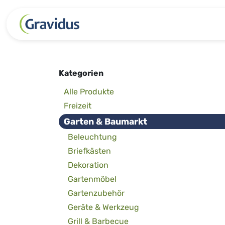
Zum Inhalt springen
Kategorien
Freizeit
Garten 
Kategorien
Alle Produkte
Freizeit
Garten & Baumarkt
Beleuchtung
Briefkästen
Dekoration
Gartenmöbel
Gartenzubehör
Geräte & Werkzeug
Grill & Barbecue