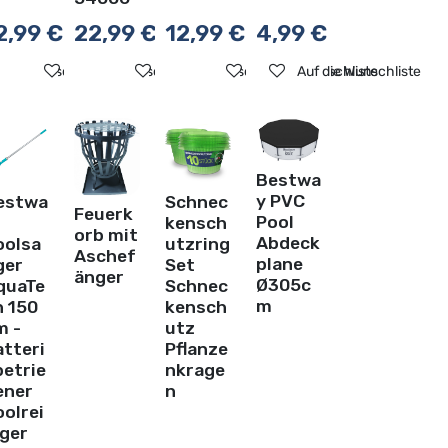
2,99
€
22,99
€
12,99
€
4,99
€
ste
f die Wunschliste
Auf die Wunschliste
Auf die Wunschliste
Auf die Wunschliste
Auf die Wunschliste
Bestwa
y PVC
estwa
Schnec
Feuerk
Pool
kensch
orb mit
Abdeck
oolsa
utzring
Aschef
plane
ger
Set
änger
Ø305c
quaTe
Schnec
m
h 150
kensch
m -
utz
atteri
Pflanze
betrie
nkrage
ener
n
olrei
iger