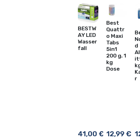
Best
BESTW
Quattr
B
AY LED
o Maxi
N
Wasser
Tabs
d
fall
5in1
A
200 g. 1
it
kg
k
Dose
K
r
41,00
€
12,99
€
1